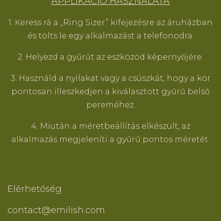
APPLIKÁCIÓ HASZNÁLATA
1. Keress rá a „Ring Sizer” kifejezésre az áruházban
és tölts le egy alkalmazást a telefonodra.
2. Helyezd a gyűrűt az eszközöd képernyőjére.
3. Használd a nyilakat vagy a csúszkát, hogy a kör
pontosan illeszkedjen a kiválasztott gyűrű belső
pereméhez.
4. Miután a méretbeállítás elkészült, az
alkalmazás megjeleníti a gyűrű pontos méretét.
Elérhetőség
contact@emilish.com