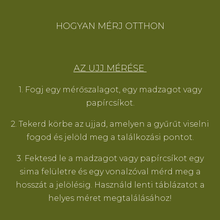
HOGYAN MÉRJ OTTHON
AZ UJJ MÉRÉSE
1. Fogj egy mérőszalagot, egy madzagot vagy
papírcsíkot.
2. Tekerd körbe az ujjad, amelyen a gyűrűt viselni
fogod és jelöld meg a találkozási pontot. ​
3. Fektesd le a madzagot vagy papírcsíkot egy
sima felületre és egy vonalzóval mérd meg a
hosszát a jelölésig. Használd lenti táblázatot a
helyes méret megtalálásához!​