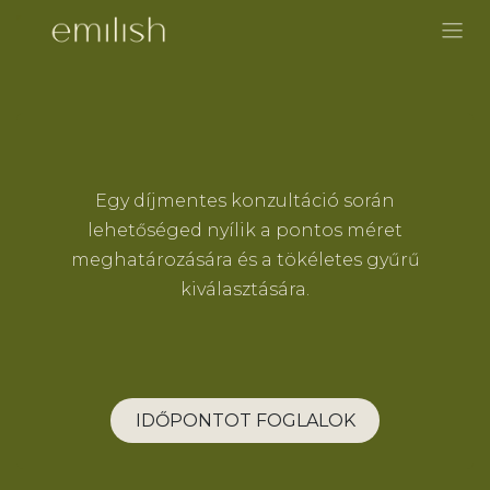
Skip to Content
Egy díjmentes konzultáció során
lehetőséged nyílik a pontos méret
meghatározására és a tökéletes gyűrű
kiválasztására.
IDŐPONTOT FOGLALOK