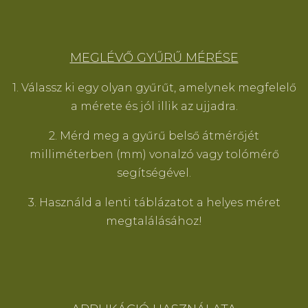
MEGLÉVŐ GYŰRŰ MÉRÉSE
1. Válassz ki egy olyan gyűrűt, amelynek megfelelő
a mérete és jól illik az ujjadra.
2. Mérd meg a gyűrű belső átmérőjét
milliméterben (mm) vonalzó vagy tolómérő
segítségével.
3. Használd a lenti táblázatot a helyes méret
megtalálásához!